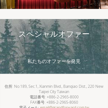
スペシャルオファー
私たちのオファーを発見
住所
No.189, Sec.1, Xianmin Blvd., Banqiao Dist., 220 New
Taipei City Taiwan
電話番号
+886-2-2965-8000
FAX番号
+886-2-2965-8060
電子メール
email@grandforward.com.tw