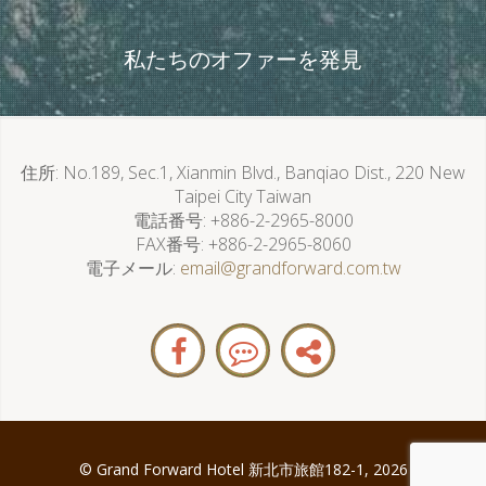
私たちのオファーを発見
住所
No.189, Sec.1, Xianmin Blvd., Banqiao Dist., 220 New
Taipei City Taiwan
電話番号
+886-2-2965-8000
FAX番号
+886-2-2965-8060
電子メール
email@grandforward.com.tw
© Grand Forward Hotel 新北市旅館182-1, 2026